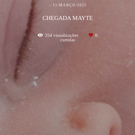
11/MARÇO/2025
CHEGADA MAYTE
354
visualizações
0
curtidas