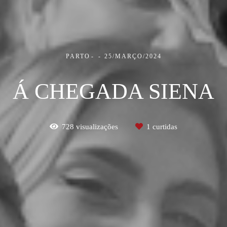
PARTO
25/MARÇO/2024
Á CHEGADA SIENA
728
visualizações
1
curtidas