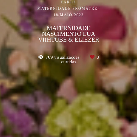
PARTO
MATERNIDADE PROMATRE
18/MAIO/2023
MATERNIDADE
NASCIMENTO LUA
VIIHTUBE & ELIEZER
769
visualizações
0
curtidas