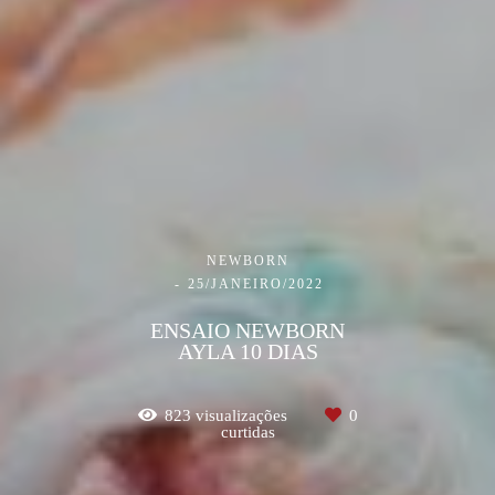
NEWBORN
25/JANEIRO/2022
ENSAIO NEWBORN
AYLA 10 DIAS
823
visualizações
0
curtidas