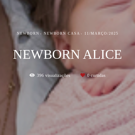
NEWBORN
NEWBORN CASA
11/MARÇO/2025
NEWBORN ALICE
396
visualizações
0
curtidas