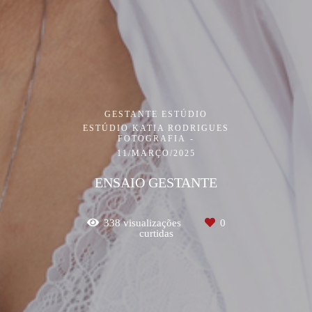
GESTANTE ESTÚDIO
ESTÚDIO KATIA RODRIGUES
FOTOGRAFIA
11/MARÇO/2025
ENSAIO GESTANTE
338
visualizações
0
curtidas