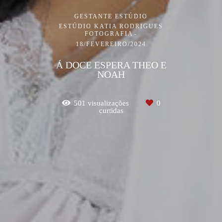
GESTANTE ESTÚDIO
ESTÚDIO KATIA RODRIGUES
FOTOGRAFIA
18/FEVEREIRO/2024
Á DOCE ESPERA THEO E
NOAH
501
visualizações
0
curtidas