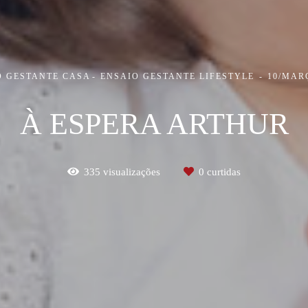
O GESTANTE CASA
ENSAIO GESTANTE LIFESTYLE
10/MAR
À ESPERA ARTHUR
335
visualizações
0
curtidas