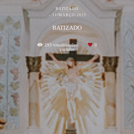
BATIZADO
11/MARÇO/2025
BATIZADO
293
visualizações
0
curtidas